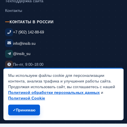
Техподдержка сайта
Контакты
КОНТАКТЫ В РОССИИ
+7 (902) 142-88-69
info@insib.su
@insib_su
Пн–пт, 9:00–18:00
Мы используем файлы cookie для персонализации
контента, анализа трафика и улучшения работы сайта.
© 2015–2026 InSib.su · Разработка сайтов в России
Продолжая использовать сайт, вы соглашаетесь с нашей
ИП Полунин Иван Викторович · ОГРНИП 325220200015708 · ИНН
Политикой обработки персональных данных
и
222407622247
Политикой Cookie
Указанные на сайте цены не являются публичной офертой и носят
ознакомительный характер.
Принимаю
Политика хранения и обработки персональных данных
Политика Cookie