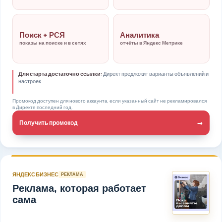
Поиск + РСЯ
Аналитика
показы на поиске и в сетях
отчёты в Яндекс Метрике
Для старта достаточно ссылки:
Директ предложит варианты объявлений и
настроек.
Промокод доступен для нового аккаунта, если указанный сайт не рекламировался
в Директе последний год.
→
Получить промокод
ЯНДЕКС БИЗНЕС
РЕКЛАМА
Реклама, которая работает
сама