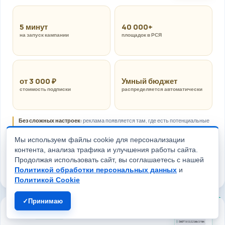
5 минут
40 000+
на запуск кампании
площадок в РСЯ
от 3 000 ₽
Умный бюджет
стоимость подписки
распределяется автоматически
Без сложных настроек:
реклама появляется там, где есть потенциальные
клиенты.
Мы используем файлы cookie для персонализации
Условия и бюджет зависят от выбранного формата рекламной подписки.
контента, анализа трафика и улучшения работы сайта.
Продолжая использовать сайт, вы соглашаетесь с нашей
→
Подключить рекламу
Политикой обработки персональных данных
и
Политикой Cookie
Принимаю
CHAD AI
РЕКЛАМА