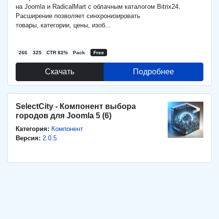
на Joomla и RadicalMart с облачным каталогом Bitrix24.
Расширение позволяет синхронизировать
товары, категории, цены, изоб...
Скачивания
Просмотры
266
325
CTR 82%
Pack
Free
Скачать
Подробнее
SelectCity - Компонент выбора
городов для Joomla 5 (6)
Категория:
Компонент
Версия:
2.0.5